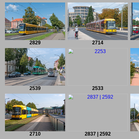
2829
2714
2539
2533
2710
2837 | 2592